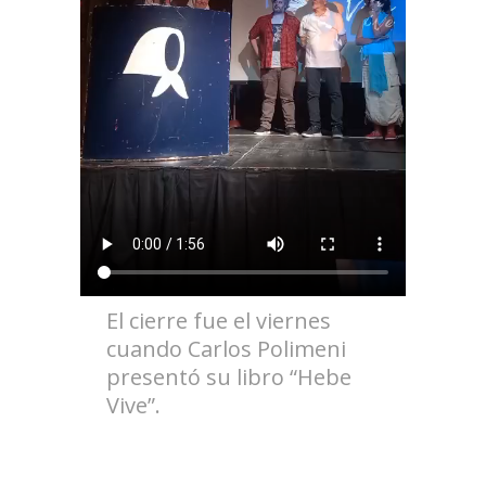
El cierre fue el viernes
cuando Carlos Polimeni
presentó su libro “Hebe
Vive”.
.